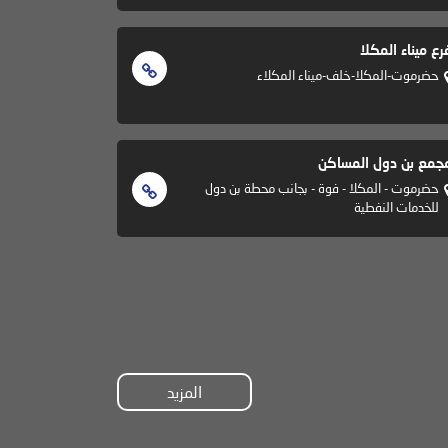
رع ميناء المكلا
حضرموت-المكلا-خلف-ميناء المكلاء
جمع بن دول المساكن
حضرموت - المكلا - فوة - بجانب محطة بن دول
للخدمات النفطية
المزيد