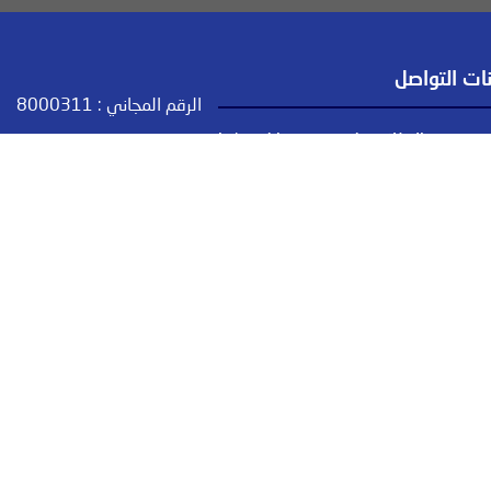
نات التواصل
الرقم المجاني :
8000311
حضرموت - المكلا - جول مسحة - مقابل حوش الجمارك
+967 05 326030 / +967 05 326031
+967 05 326031
info@bindowalgroup.com
GoogleMap عرض الموقع على