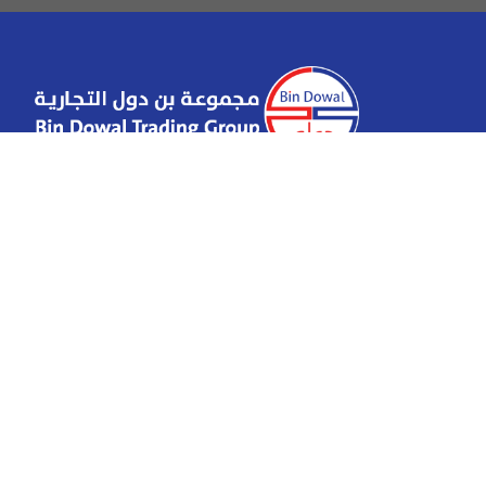
تعتبر مجموعة بن دول التجارية من الشركات الإقتصادية اله
والرائدة وتعمل في عدة مجالات،وتهتم بتقديم منتجاتها وخدما
بشكل مميز ومتنوع لتلبية إحتياجات السوق المحلي،وهي في ت
دائم ومدروس بما يعزز من عجلة التنمية والبناء في اليمن و
فرص عمل للشباب، وكسر الركود والعزلة من خلال تقديم حل
تلبي حاجة المجتمع وتساهم في التطور والنماء.