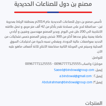
مصنع بن دول للصناعات الحديدية
تأسس مصنع بن دول للصناعات الحديدية عام 2014م بمنطقة الرباط بمديرية
تبن - محافظة لحج على مساحة تقدر بأكثر من 42 ألف متر مربع، و تصل طاقته
الانتاجية الى 200 طن في اليوم. ويدير المصنع مهندسين وفنيين و أيادي
عاملة يمنية يبلغ عددها أكثر من 300 شخص وينتج المصنع خمس تشكيلات من
الحديد بمواصفات عالية الجودة، ويغطي نسبه كبيرة من احتياجات السوق
المحلية وسيتم في المرحلة الثانية مضاعفة الانتاج ثلاثة أضعاف ماهو عليه
الان.
للتواصل:
موبايل/ واتساب:00967777125555 - 00967771125555
إيميل:
Saeed@bindowalgroup.com
إيميل٢ :
a.bindowal@gmail.com
إيميل٣:
Abdulrahman@bindowalgroup.com
المنتجات