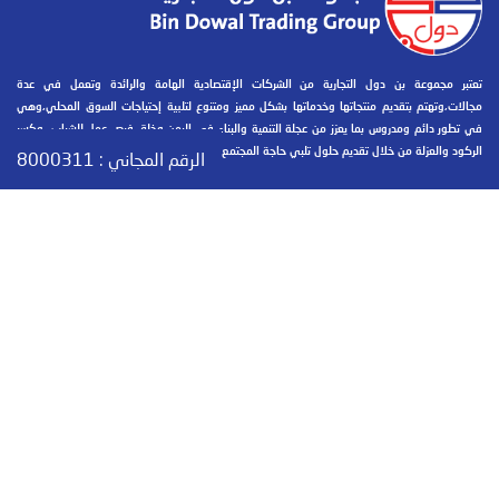
تعتبر مجموعة بن دول التجارية من الشركات الإقتصادية الهامة والرائدة وتعمل في عدة
مجالات،وتهتم بتقديم منتجاتها وخدماتها بشكل مميز ومتنوع لتلبية إحتياجات السوق المحلي،وهي
في تطور دائم ومدروس بما يعزز من عجلة التنمية والبناء في اليمن وخلق فرص عمل للشباب، وكسر
الركود والعزلة من خلال تقديم حلول تلبي حاجة المجتمع وتساهم في التطور والنماء.
الرقم المجاني :
8000311
بيانات التواصل
حضرموت - المكلا - جول مسحة - مقابل حوش الجمارك
+967 05 326030 / +967 05 326031
+967 05 326031
info@bindowalgroup.com
GoogleMap عرض الموقع على
bindowalgroup Apps :