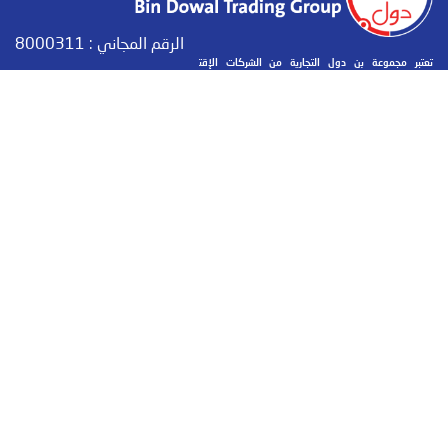
الرقم المجاني :
8000311
تعتبر مجموعة بن دول التجارية من الشركات الإقتصادية الهامة والرائدة وتعمل في عدة
مجالات،وتهتم بتقديم منتجاتها وخدماتها بشكل مميز ومتنوع لتلبية إحتياجات السوق المحلي،وهي
في تطور دائم ومدروس بما يعزز من عجلة التنمية والبناء في اليمن وخلق فرص عمل للشباب، وكسر
الركود والعزلة من خلال تقديم حلول تلبي حاجة المجتمع وتساهم في التطور والنماء.
بيانات التواصل
حضرموت - المكلا - جول مسحة - مقابل حوش الجمارك
+967 05 326030 / +967 05 326031
+967 05 326031
info@bindowalgroup.com
GoogleMap عرض الموقع على
bindowalgroup Apps :