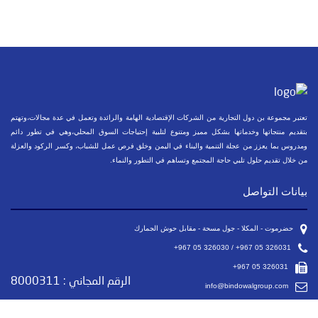
تعتبر مجموعة بن دول التجارية من الشركات الإقتصادية الهامة والرائدة وتعمل في عدة مجالات،وتهتم
بتقديم منتجاتها وخدماتها بشكل مميز ومتنوع لتلبية إحتياجات السوق المحلي،وهي في تطور دائم
ومدروس بما يعزز من عجلة التنمية والبناء في اليمن وخلق فرص عمل للشباب، وكسر الركود والعزلة
من خلال تقديم حلول تلبي حاجة المجتمع وتساهم في التطور والنماء.
بيانات التواصل
حضرموت - المكلا - جول مسحة - مقابل حوش الجمارك
+967 05 326030 / +967 05 326031
+967 05 326031
الرقم المجاني :
8000311
info@bindowalgroup.com
GoogleMap عرض الموقع على