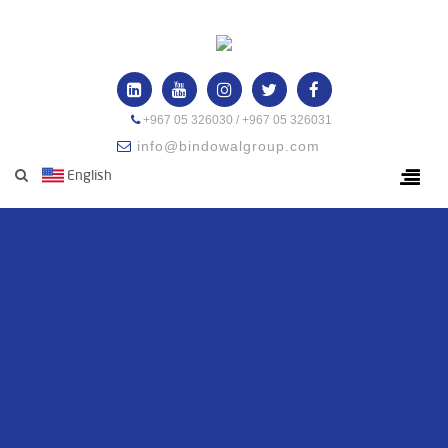
+967 05 326030 / +967 05 326031
info@bindowalgroup.com
English